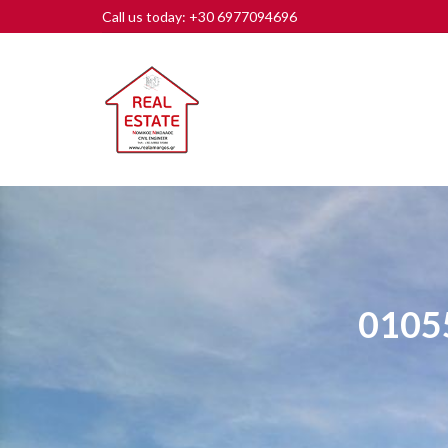
Call us today: +30 6977094696
0105