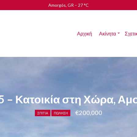
Amorgós, GR
–
27
C
Αρχική
Ακίνητα
Σχετι
5 – Κατοικία στη Χώρα, Αμ
€200,000
ΣΠΊΤΙΑ
ΠΏΛΗΣΗ