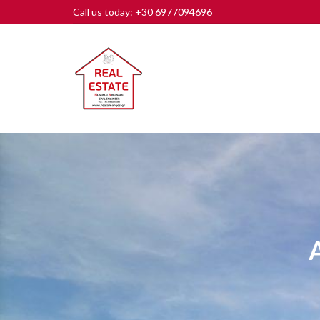
Call us today: +30 6977094696