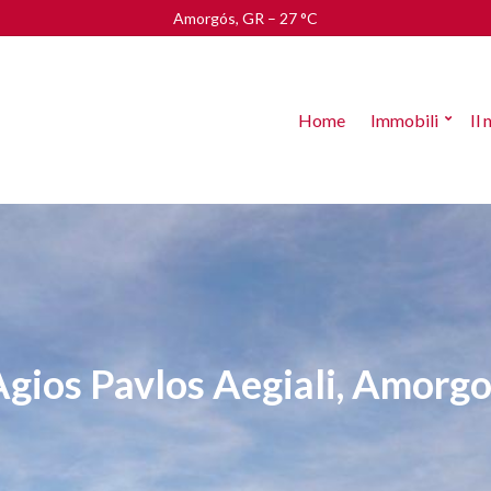
Amorgós, GR
–
27
C
Home
Immobili
Il 
Agios Pavlos Aegiali, Amorgo