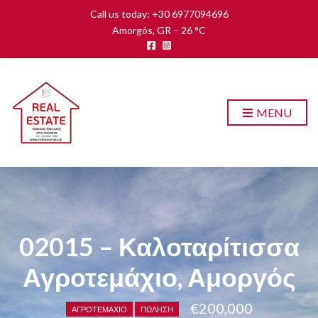
Call us today: +30 6977094696
Amorgós, GR
–
26
C
MENU
02015 – Καλοταρίτισσα
Αγροτεμάχιο, Αμοργός
€200,000
ΑΓΡΟΤΕΜΆΧΙΟ
ΠΏΛΗΣΗ