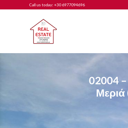
Call us today: +30 6977094696
02004 –
Μεριά 