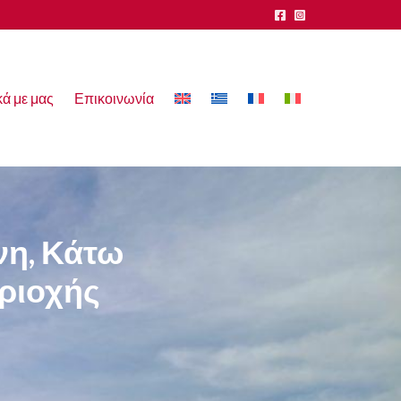
κά με μας
Επικοινωνία
νη, Κάτω
εριοχής